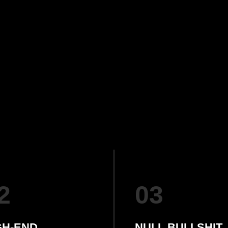
2
03
GH-END
NULL BULLSHIT