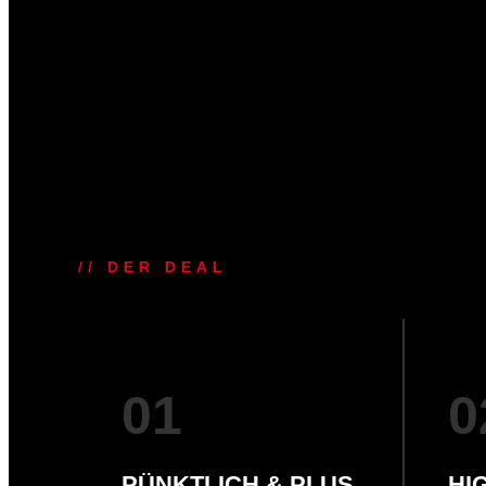
// DER DEAL
01
0
PÜNKTLICH & PLUS
HI