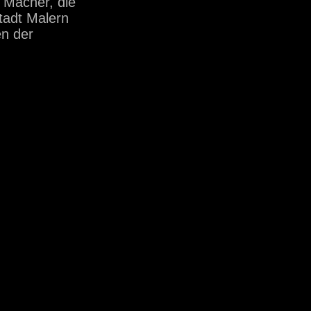
 Macher, die
tadt Malern
en der