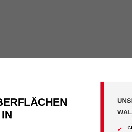
BERFLÄCHEN
UNS
WAL
 IN
G