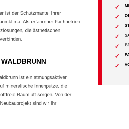
M
er ist der Schutzmantel Ihrer
O
aumklima. Als erfahrener Fachbetrieb
S
zlösungen, die ästhetischen
S
verbinden.
B
F
N WALDBRUNN
V
ldbrunn ist ein atmungsaktiver
uf mineralische Innenputze, die
tofffreie Raumluft sorgen. Von der
eubauprojekt sind wir Ihr