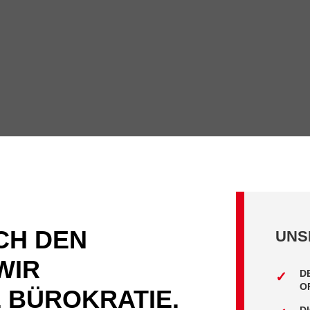
CH DEN
UNS
WIR
D
O
 BÜROKRATIE.