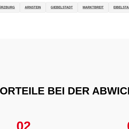
ÜRZBURG
ARNSTEIN
GIEBELSTADT
MARKTBREIT
EIBELST
VORTEILE BEI DER ABWI
02