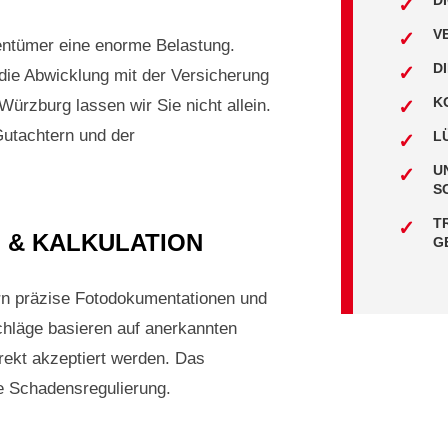
D
V
entümer eine enorme Belastung.
D
die Abwicklung mit der Versicherung
K
 Würzburg lassen wir Sie nicht allein.
Gutachtern und der
L
U
S
T
 & KALKULATION
G
ern präzise Fotodokumentationen und
chläge basieren auf anerkannten
rekt akzeptiert werden. Das
e Schadensregulierung.