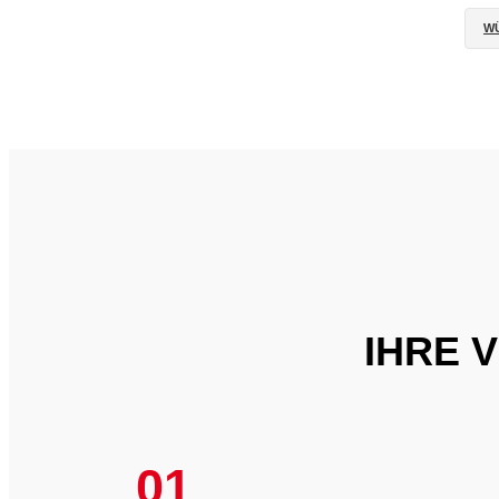
W
IHRE 
01