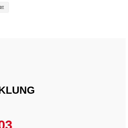
ADT
CKLUNG
03