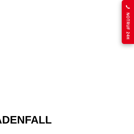
📞
NOTRUF 24H
ADENFALL