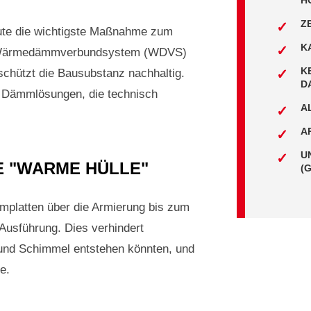
H
Z
ute die wichtigste Maßnahme zum
K
es Wärmedämmverbundsystem (WDVS)
K
 schützt die Bausubstanz nachhaltig.
D
ir Dämmlösungen, die technisch
A
A
U
E "WARME HÜLLE"
(
mplatten über die Armierung bis zum
 Ausführung. Dies verhindert
nd Schimmel entstehen könnten, und
e.