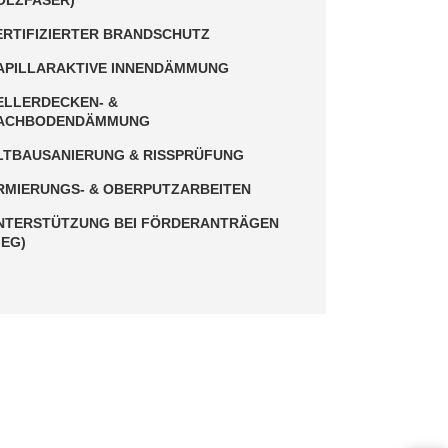
OLZFASER)
ERTIFIZIERTER BRANDSCHUTZ
APILLARAKTIVE INNENDÄMMUNG
ELLERDECKEN- &
ACHBODENDÄMMUNG
LTBAUSANIERUNG & RISSPRÜFUNG
RMIERUNGS- & OBERPUTZARBEITEN
NTERSTÜTZUNG BEI FÖRDERANTRÄGEN
GEG)