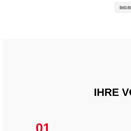
BAD B
IHRE 
01