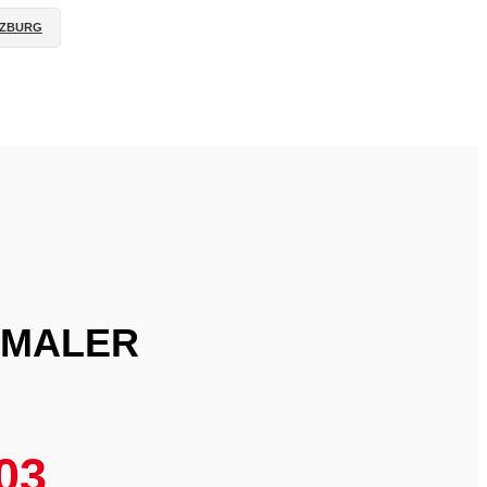
ZBURG
 MALER
03