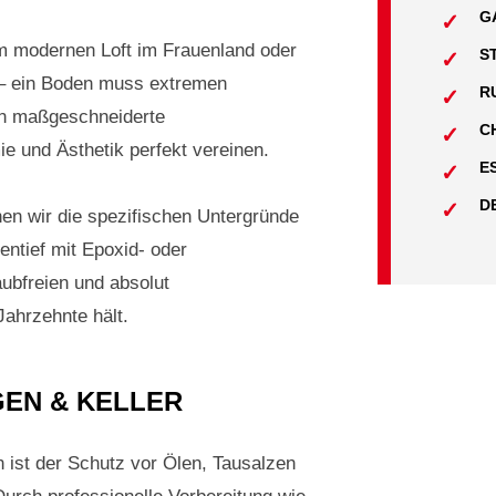
G
im modernen Loft im Frauenland oder
S
 – ein Boden muss extremen
R
en maßgeschneiderte
C
 und Ästhetik perfekt vereinen.
E
D
nen wir die spezifischen Untergründe
entief mit Epoxid- oder
ubfreien und absolut
Jahrzehnte hält.
GEN & KELLER
 ist der Schutz vor Ölen, Tausalzen