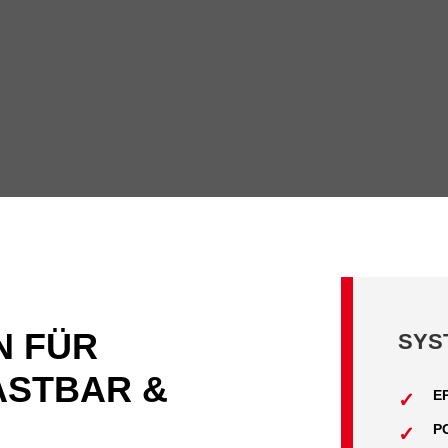
N FÜR
SYS
ASTBAR &
E
P