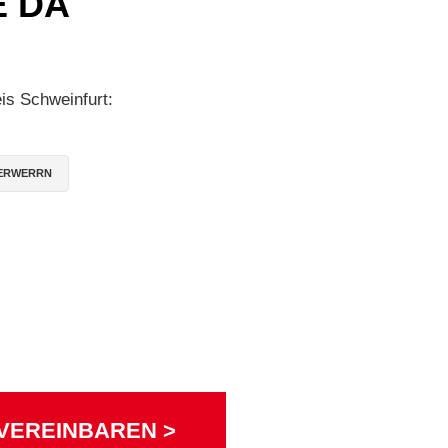
E DA
is Schweinfurt:
ERWERRN
VEREINBAREN >