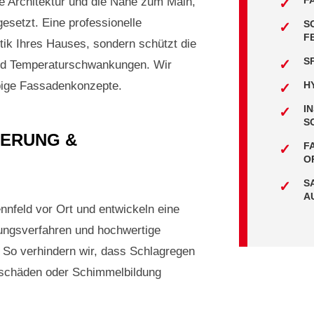
F
lle Architektur und die Nähe zum Main,
esetzt. Eine professionelle
S
F
tik Ihres Hauses, sondern schützt die
S
und Temperaturschwankungen. Wir
ebige Fassadenkonzepte.
H
I
S
IERUNG &
F
O
S
A
nnfeld vor Ort und entwickeln eine
ungsverfahren und hochwertige
. So verhindern wir, dass Schlagregen
ostschäden oder Schimmelbildung