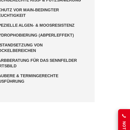
ACHGERECHTE RISS- & PUTZSANIERUNG
CHUTZ VOR MAIN-BEDINGTER
EUCHTIGKEIT
PEZIELLE ALGEN- & MOOSRESISTENZ
YDROPHOBIERUNG (ABPERLEFFEKT)
NSTANDSETZUNG VON
OCKELBEREICHEN
ARBBERATUNG FÜR DAS SENNFELDER
RTSBILD
AUBERE & TERMINGERECHTE
USFÜHRUNG
📞