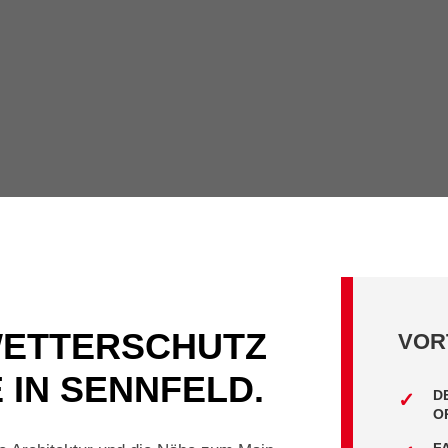
WETTERSCHUTZ
VOR
 IN SENNFELD.
D
O