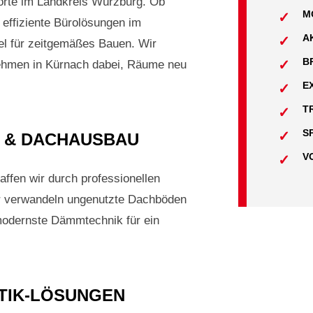
orte im Landkreis Würzburg. Ob
M
ffiziente Bürolösungen im
A
el für zeitgemäßes Bauen. Wir
B
nehmen in Kürnach dabei, Räume neu
E
T
S
 & DACHAUSBAU
V
ffen wir durch professionellen
ir verwandeln ungenutzte Dachböden
 modernste Dämmtechnik für ein
TIK-LÖSUNGEN