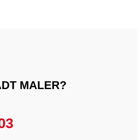
ADT MALER?
03